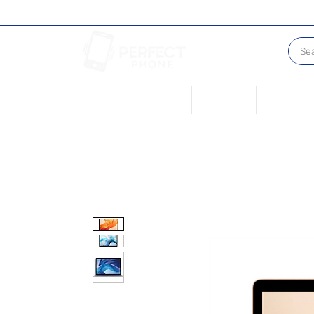
New Page
New Page
Condicione