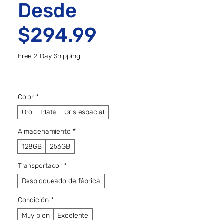
Desde
Precio de of
$294.99
Free 2 Day Shipping!
Color
*
Oro
Plata
Gris espacial
Almacenamiento
*
128GB
256GB
Transportador
*
Desbloqueado de fábrica
Condición
*
Muy bien
Excelente