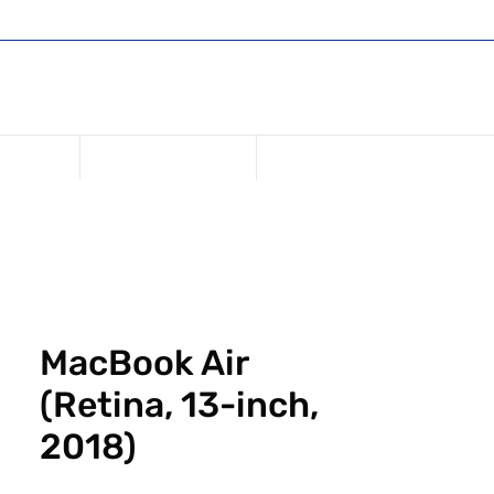
Comercio
Regístrese o inicie sesión
Iniciar sesión
USD ($)
anciación
Repara tu dispositivo
MacBook Air
(Retina, 13-inch,
2018)