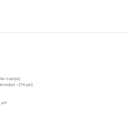
lla-cuerpo)
densidad ~274 ppi)
12 µm