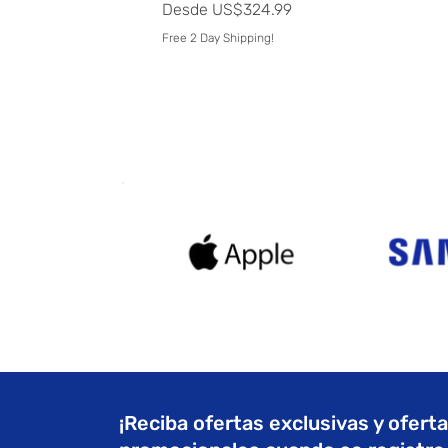
Precio de oferta
Desde
US$324.99
Free 2 Day Shipping!
¡Reciba ofertas exclusivas y ofert