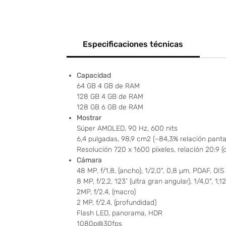
Especificaciones técnicas
Capacidad
64 GB 4 GB de RAM
128 GB 4 GB de RAM
128 GB 6 GB de RAM
Mostrar
Súper AMOLED, 90 Hz, 600 nits
6,4 pulgadas, 98,9 cm2 (~84,3% relación panta
Resolución 720 x 1600 píxeles, relación 20:9 (
Cámara
48 MP, f/1,8, (ancho), 1/2,0", 0,8 µm, PDAF, OIS
8 MP, f/2,2, 123˚ (ultra gran angular), 1/4,0", 1,
2MP, f/2.4, (macro)
2 MP, f/2.4, (profundidad)
Flash LED, panorama, HDR
1080p@30fps