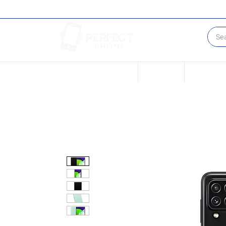
New Page
New Page
Condicione