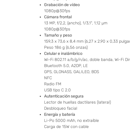
Grabación de vídeo
1080p@30fps
Cámara frontal
13 MP, f/2,2, (ancho), 1/3,1", 1,12 µm
1080p@30fps
Tamaño y peso
159,3 x 73,6 x 8,4 mm (6,27 x 2,90 x 0,33 pulga
Peso 186 g (6,56 onzas)
Celular e inalámbrico
Wi-Fi 802.11 a/b/g/n/ac, doble banda, Wi-Fi Di
Bluetooth 5.0, A2DP, LE
GPS, GLONASS, GALILEO, BDS
NFC
Radio FM
USB tipo C 2.0
Autenticación segura
Lector de huellas dactilares (lateral)
Desbloqueo facial
Energía y batería
Li-Po 5000 mAh, no extraíble
Carga de 15W con cable