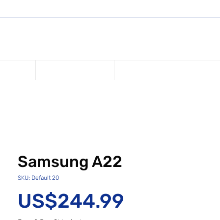
Comercio
Regístrese o inicie sesión
Iniciar sesión
USD ($)
anciación
Repara tu dispositivo
Samsung A22
SKU: Default 20
Precio
US$244.99