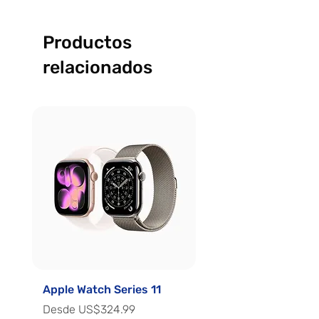
Productos
relacionados
Apple Watch Series 11
Apple Watch Series 
Precio de oferta
Precio de oferta
Desde
US$324.99
Desde