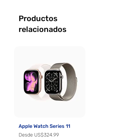
Productos
relacionados
Apple Watch Series 11
Apple Watch Series 
Precio de oferta
Precio de oferta
Desde
US$324.99
Desde