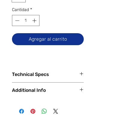
Cantidad
*
Agregar al carrito
Technical Specs
Tech Specs
Additional Info
Release Date: January 2024
(Global)
✅
Trade-Ins Accepted In-Store
Display Size: 6.67-inch Flow
💳
Financing Available – In-Store &
AMOLED DotDisplay (1220 x 2712
Online
pixels, 1.5K), 120Hz Refresh Rate
🔧
Certified & Fully Functional
Camera Specs:
Devices
Rear (Triple): 64MP Main (with
Every device is
100% fully functional
,