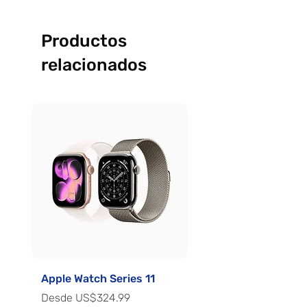
Productos
relacionados
Apple Watch Series 11
Apple Watch Series 
Precio de oferta
Precio de oferta
Desde
US$324.99
Desde