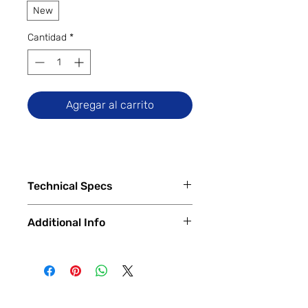
New
Cantidad
*
Agregar al carrito
Technical Specs
Tech Specs
Additional Info
Release Date: May 2024 (Global)
Display Size: 6.71-inch IPS LCD
✅
Trade-Ins Accepted In-Store
(720 x 1650 pixels, HD+), 90Hz
💳
Financing Available – In-Store &
Refresh Rate
Online
Camera Specs:
🔧
Certified & Fully Functional
Rear (Dual): 8MP Main, 0.08MP
Devices