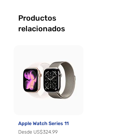
Productos
relacionados
Apple Watch Series 11
Apple Watch Series 
Precio de oferta
Precio de oferta
Desde
US$324.99
Desde