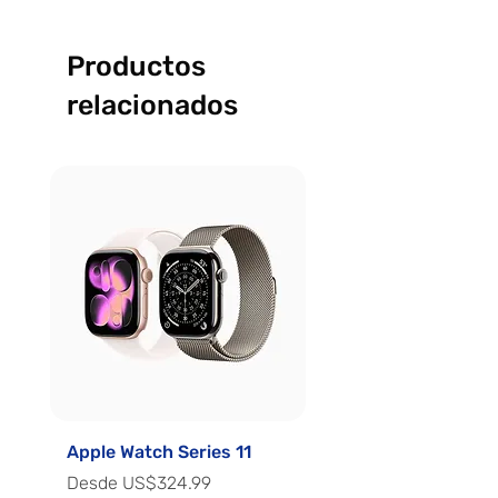
Productos
relacionados
Apple Watch Series 11
Apple Watch Series 
Precio de oferta
Precio de oferta
Desde
US$324.99
Desde