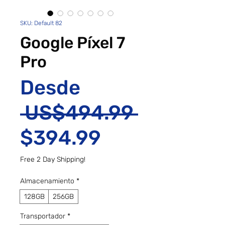
SKU: Default 82
Google Píxel 7
Pro
Desde
Precio
 US$494.99 
Precio de of
$394.99
Free 2 Day Shipping!
Almacenamiento
*
128GB
256GB
Transportador
*