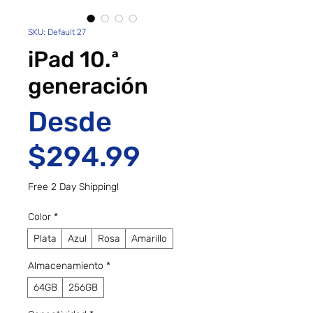
SKU: Default 27
iPad 10.ª
generación
Desde
Precio de of
$294.99
Free 2 Day Shipping!
Color
*
Plata
Azul
Rosa
Amarillo
Almacenamiento
*
64GB
256GB