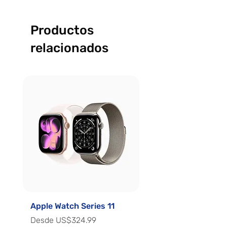
Productos
relacionados
Apple Watch Series 11
Apple Watch Series 
Precio de oferta
Precio de oferta
Desde
US$324.99
Desde