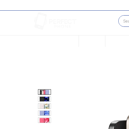
New Page
New Page
Condicione