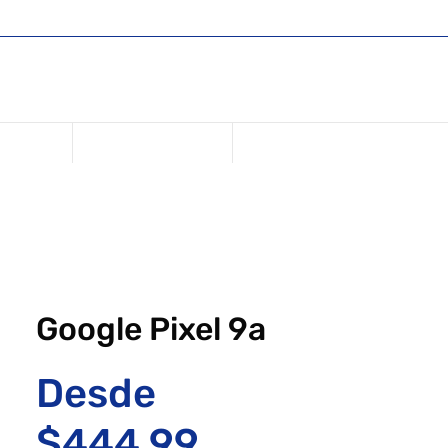
Comercio
Regístrese o inicie sesión
Iniciar sesión
USD ($)
anciación
Repara tu dispositivo
Google Pixel 9a
Desde
Precio de of
$444.99