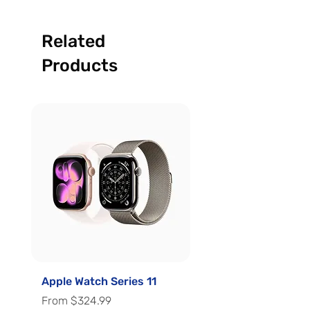
Related
Products
Apple Watch Series 11
Apple Watch Series 
Sale Price
Sale Price
From
$324.99
From