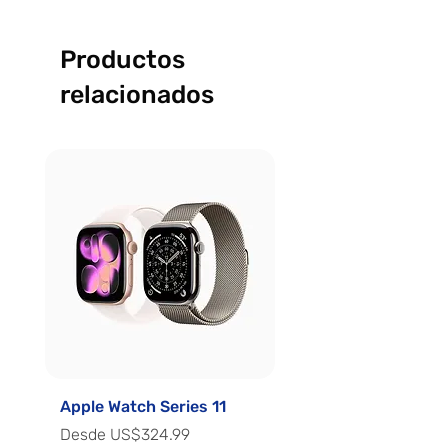
Productos
relacionados
Apple Watch Series 11
Apple Watch Series 
Precio de oferta
Precio de oferta
Desde
US$324.99
Desde