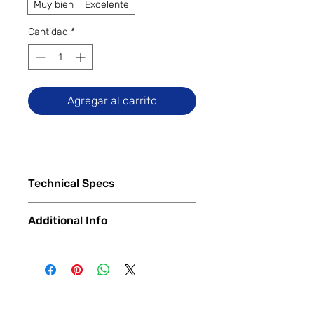
Muy bien
Excelente
Cantidad
*
Agregar al carrito
Technical Specs
Tech Specs
Additional Info
Display Size: 6.8-inch Super Actua
LTPO OLED (1344 x 2992 QHD+
✅
Trade-Ins Accepted In-Store
resolution, 1-120Hz variable
💳
Financing Available – In-Store &
refresh rate, 3300 nits peak
Online
brightness)
🔧
Certified & Fully Functional
Camera Specs:
Devices
Rear (Triple): 50MP Wide (OIS) +