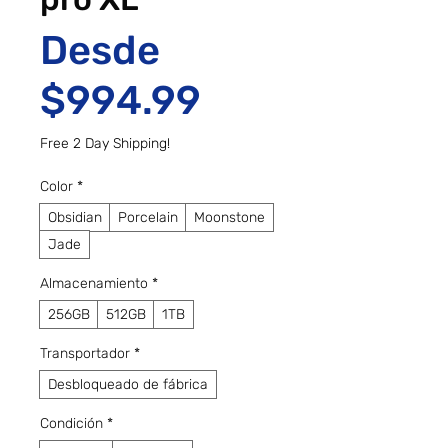
Desde
Precio de of
$994.99
Free 2 Day Shipping!
Color
*
Obsidian
Porcelain
Moonstone
Jade
Almacenamiento
*
256GB
512GB
1TB
Transportador
*
Desbloqueado de fábrica
Condición
*